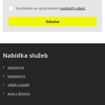
Souhlasím se zpracováním
osobních údajů
.
Souhlasím
se
zpracováním
Odeslat
osobních
údajů
.
Formulář
se
nepodařilo
odeslat.
Nabídka služeb
autoservis
pneuservis
odtah vozidel
auta z dovozu