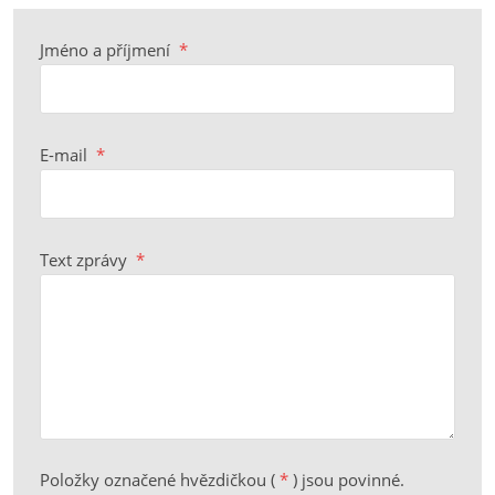
Jméno a příjmení
*
E-mail
*
Text zprávy
*
Položky označené hvězdičkou (
*
) jsou povinné.